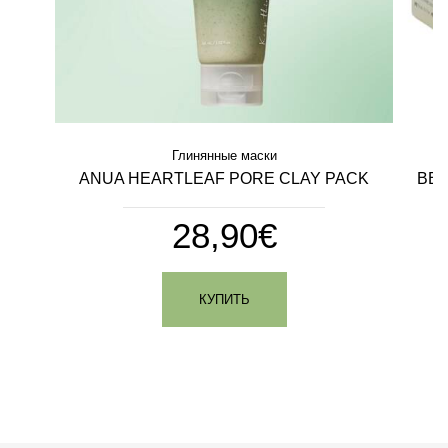
Глинянные маски
ANUA HEARTLEAF PORE CLAY PACK
BEA
28,90€
I
КУПИТЬ