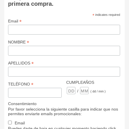
primera compra.
*
indicates required
*
Email
*
NOMBRE
*
APELLIDOS
CUMPLEAÑOS
*
TELÉFONO
/
( dd / mm )
Consentimiento
Por favor selecciona la siguiente casilla para indicar que nos
permites enviarte emails promocionales:
Email
Puedes darte de baja en cualquier momento haciendo click